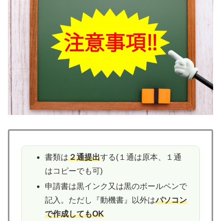
書類は
２通提出
する(１通は原本、１通
はコピーでも可)
申請書は黒インク又は黒のボールペンで
記入。ただし『動機書』以外は
パソコン
で作成してもOK