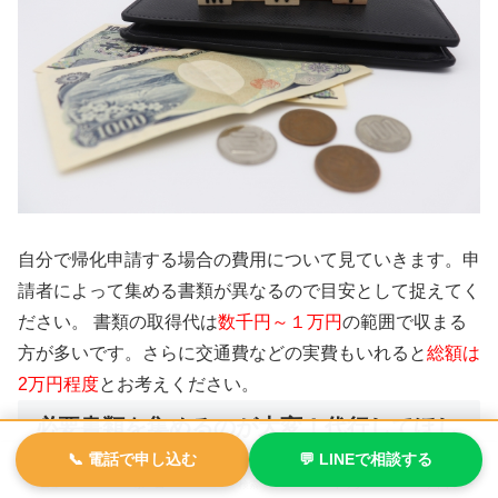
自分で帰化申請する場合の費用について見ていきます。
申
請者によって集める書類が異なるので目安として捉えてく
ださい。
書類の取得代は
数千円～１万円
の範囲で収まる
方が多いです。
さらに交通費などの実費もいれると
総額は
2万円程度
とお考えください。
必要書類を集めるのが大変！代行してほし
い方
📞 電話で申し込む
💬 LINEで相談する
メニュー
ホーム
検索
トップ
サイドバー