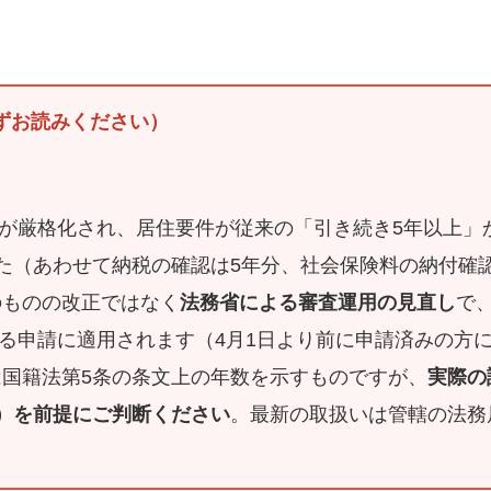
必ずお読みください）
運用が厳格化され、居住要件が従来の「引き続き5年以上」
た（あわせて納税の確認は5年分、社会保険料の納付確
のものの改正ではなく
法務省による審査運用の見直し
で
される申請に適用されます（4月1日より前に申請済みの方
は国籍法第5条の条文上の年数を示すものですが、
実際の
年）を前提にご判断ください
。最新の取扱いは管轄の法務