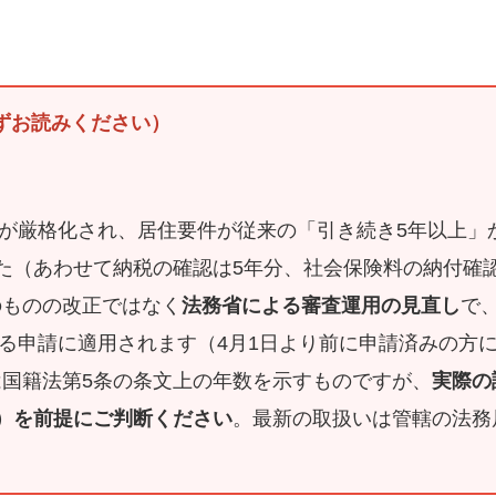
必ずお読みください）
運用が厳格化され、居住要件が従来の「引き続き5年以上」
た（あわせて納税の確認は5年分、社会保険料の納付確
のものの改正ではなく
法務省による審査運用の見直し
で
される申請に適用されます（4月1日より前に申請済みの方
は国籍法第5条の条文上の年数を示すものですが、
実際の
年）を前提にご判断ください
。最新の取扱いは管轄の法務