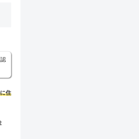
確認
本に住
ま