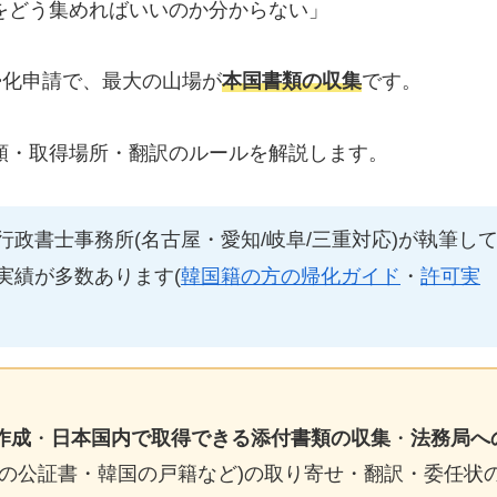
をどう集めればいいのか分からない」
帰化申請で、最大の山場が
本国書類の収集
です。
類・取得場所・翻訳のルールを解説します。
政書士事務所(名古屋・愛知/岐阜/三重対応)が執筆し
実績が多数あります(
韓国籍の方の帰化ガイド
・
許可実
作成
・
日本国内で取得できる添付書類の収集
・
法務局へ
国の公証書・韓国の戸籍など)の取り寄せ・翻訳・委任状