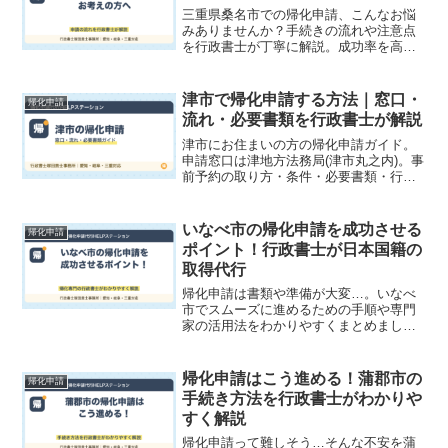
三重県桑名市での帰化申請、こんなお悩
みありませんか？手続きの流れや注意点
を行政書士が丁寧に解説。成功率を高め
るポイントも公開中！日本国籍取得の代
行サポートも行っております。
津市で帰化申請する方法｜窓口・
帰化申請
流れ・必要書類を行政書士が解説
津市にお住まいの方の帰化申請ガイド。
申請窓口は津地方法務局(津市丸之内)。事
前予約の取り方・条件・必要書類・行政
書士に依頼する場合の費用まで帰化専門
の行政書士が解説。三重県対応。
いなべ市の帰化申請を成功させる
帰化申請
ポイント！行政書士が日本国籍の
取得代行
帰化申請は書類や準備が大変…。いなべ
市でスムーズに進めるための手順や専門
家の活用法をわかりやすくまとめまし
た。初心者向け解説も。行政書士が日本
国籍の取得代行をサポート。
帰化申請はこう進める！蒲郡市の
帰化申請
手続き方法を行政書士がわかりや
すく解説
帰化申請って難しそう…そんな不安を蒲